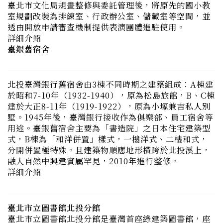
詳細介紹
臺銀舊宿舍
北投臺灣銀行舊宿舍由3棟不同時期之建築組成：A棟建
於昭和7-10年（1932-1940），原為松島旅館，B、C棟
建於大正8-11年（1919-1922），原為小塚兼吉私人別
墅。1945年後，臺灣銀行接收作為俱樂部、員工宿舍等
用途。臺銀舊宿舍主要為「書造院」之日本住宅建築型
式，B棟為「和洋併置」樣式，一樓洋式、二樓和式，
分開併置極特殊。且建築物順應地形橫跨於北投溪上，
融入自然中興建實屬罕見，2010年進行整修。
詳細介紹
臺北市立圖書館北投分館
臺北市立圖書館北投分館是臺灣首座綠建築圖書館，座
落於林木茂密、生態環境豐富的北投公園內，地下一
層、地上二層，總面積650坪的圖書館。館內藏書達上