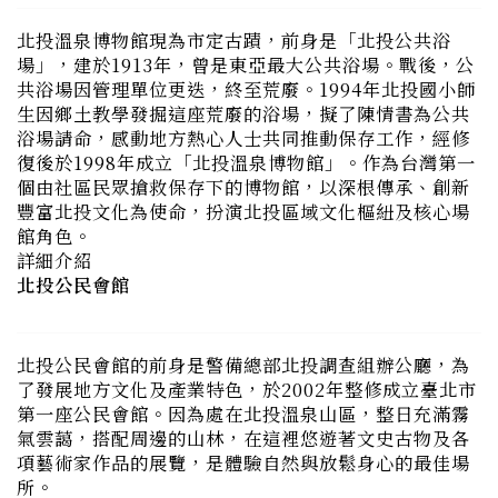
場」，建於1913年，曾是東亞最大公共浴場。戰後，公
共浴場因管理單位更迭，終至荒廢。1994年北投國小師
生因鄉土教學發掘這座荒廢的浴場，擬了陳情書為公共
浴場請命，感動地方熱心人士共同推動保存工作，經修
復後於1998年成立「北投溫泉博物館」。作為台灣第一
個由社區民眾搶救保存下的博物館，以深根傳承、創新
豐富北投文化為使命，扮演北投區域文化樞紐及核心場
館角色。
詳細介紹
北投公民會館
北投公民會館的前身是警備總部北投調查組辦公廳，為
了發展地方文化及產業特色，於2002年整修成立臺北市
第一座公民會館。因為處在北投溫泉山區，整日充滿霧
氣雲藹，搭配周邊的山林，在這裡悠遊著文史古物及各
項藝術家作品的展覽，是體驗自然與放鬆身心的最佳場
所。
詳細介紹
前日軍衛戍醫院北投分院