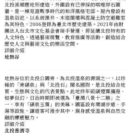
溫泉浴池，以系統藻井、木造閣樓與混凝土防空避難室
為其特色，2006登錄為臺北市歷史建築。2021年由財
團法人台北市文化基金會接手營運，將延續北投特有的
人文特色，透過藝術展覽、教育推廣等活動，創造結合
歷史人文與藝術文化的樂活空間。
詳細介紹
地熱谷
地熱谷位於北投公園旁，為北投溫泉的源頭之一，以珍
稀的「青磺泉」與「北投石」聞名國際，是北投結合地
質、生態與文化的代表景點。此地終年硫磺煙霧瀰漫、
如夢似幻，日治時期即被選為「臺灣八景十二勝」之
一，享有「磺泉玉霧」的美稱。園區設有環湖步道、手
湯等設施，讓遊客可漫步其中，親身感受溫泉與自然交
融的療癒魅力。
詳細介紹
北投普濟寺