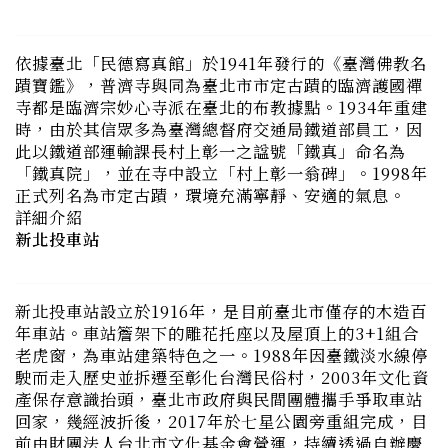
依據臺北「民德寫真館」於1941年發行的《臺灣佛教名
蹟寶鑑》，普濟寺與同為臺北市市定古蹟的臨濟護國禪
寺都是臨濟宗妙心寺派在臺北的布教據點。1934年重建
時，由於其信眾多為臺灣總督府交通局鐵道部員工，因
此以鐵道部運輸課長村上彰一之諡號「鐵真」命名為
「鐵真院」，並在寺中設立「村上彰一翁碑」。1998年
正式列名為市定古蹟，環境充滿寧靜、安適的氣息。
詳細介紹
新北投車站
新北投車站設立於1916年，是目前臺北市僅存的木造百
年車站。車站簷架下的雕花托座以及屋頂上的3+1組合
老虎窗，為車站建築特色之一。1988年因臺鐵淡水線停
駛而走入歷史並拆遷至彰化台灣民俗村，2003年文化資
產保存意識抬頭，臺北市政府與民間團體攜手爭取車站
回家，幾經波折後，2017年於七星公園旁重組完成，目
前由財團法人台北市文化基金會營運，持續透過自辦慶
典活動，凝聚與在地居民的共同記憶，營造北投生活文
化區。