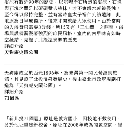
地原為日軍療傷所，後來才開放給大眾使用。由於當時
的入浴費只需要3分錢，所以又有「三仙間」之暱稱。浴
場與設備瀰漫著強烈的庶民風格，室內的古早味有如時
空凝結，見證了北投溫泉鄉的歷史。
詳細介紹
天狗庵史蹟公園
天狗庵成立於西元1896年，為臺灣第一間民營溫泉旅
館，其見證了北投溫泉發展史，後由臺北市政府規劃打
造為「天狗庵史蹟公園」。
詳細介紹
71園區
「新北投71園區」原址是義方國小，因校地不敷使用，
另於他址重建新校舍，原址在2008年成為閒置空間，經
臺北市文化局規畫整修與委託管理後，將原先的國小教
室規劃改裝為排練室、行政辦公室、儲藏室等空間，並
透由開放申請審查機制提供表演團體進駐使用。