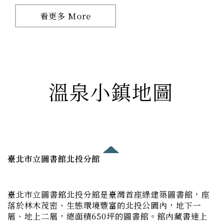
溫泉小鎮地圖
臺北市立圖書館北投分館
臺北市立圖書館北投分館是臺灣首座綠建築圖書館，座
落於林木茂密、生態環境豐富的北投公園內，地下一
層、地上二層，總面積650坪的圖書館。館內藏書達上
萬冊，並以「生態保育」為館藏特色，屋頂為輕質生態
屋頂，設有太陽能光電板發電；採大量陽台深遮陽及垂
直木格柵，減少熱輻射進入室內，降低耗能達到節能效