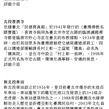
北投普濟寺
依據臺北「民德寫真館」於1941年發行的《臺灣佛教名
蹟寶鑑》，普濟寺與同為臺北市市定古蹟的臨濟護國禪
寺都是臨濟宗妙心寺派在臺北的布教據點。1934年重建
時，由於其信眾多為臺灣總督府交通局鐵道部員工，因
此以鐵道部運輸課長村上彰一之諡號「鐵真」命名為
「鐵真院」，並在寺中設立「村上彰一翁碑」。1998年
正式列名為市定古蹟，環境充滿寧靜、安適的氣息。
詳細介紹
新北投車站
新北投車站設立於1916年，是目前臺北市僅存的木造百
年車站。車站簷架下的雕花托座以及屋頂上的3+1組合
老虎窗，為車站建築特色之一。1988年因臺鐵淡水線停
駛而走入歷史並拆遷至彰化臺灣民俗村，2003年文化資
產保存意識抬頭，臺北市政府與民間團體攜手爭取車站
回家，幾經波折後，2017年於七星公園旁重組完成，目
前由財團法人台北市文化基金會營運，持續透過自辦慶