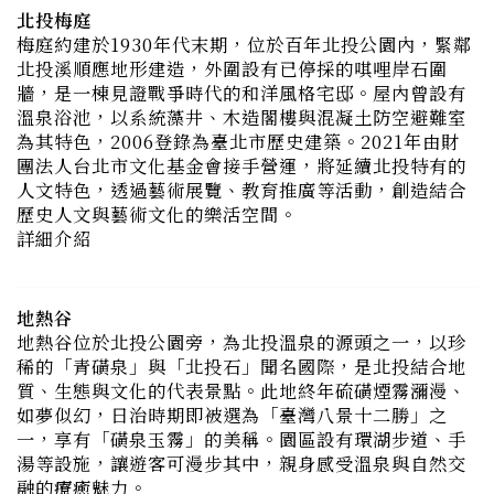
北投溪順應地形建造，外圍設有已停採的唭哩岸石圍
牆，是一棟見證戰爭時代的和洋風格宅邸。屋內曾設有
溫泉浴池，以系統藻井、木造閣樓與混凝土防空避難室
為其特色，2006登錄為臺北市歷史建築。2021年由財
團法人台北市文化基金會接手營運，將延續北投特有的
人文特色，透過藝術展覽、教育推廣等活動，創造結合
歷史人文與藝術文化的樂活空間。
詳細介紹
地熱谷
地熱谷位於北投公園旁，為北投溫泉的源頭之一，以珍
稀的「青磺泉」與「北投石」聞名國際，是北投結合地
質、生態與文化的代表景點。此地終年硫磺煙霧瀰漫、
如夢似幻，日治時期即被選為「臺灣八景十二勝」之
一，享有「磺泉玉霧」的美稱。園區設有環湖步道、手
湯等設施，讓遊客可漫步其中，親身感受溫泉與自然交
融的療癒魅力。
詳細介紹