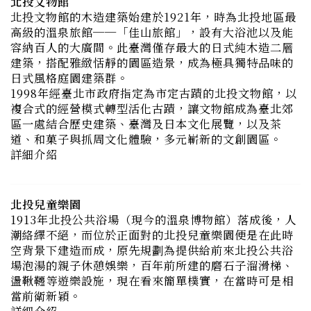
容納百人的大廣間。此臺灣僅存最大的日式純木造二層
建築，搭配雅緻恬靜的園區造景，成為極具獨特品味的
日式風格庭園建築群。
1998年經臺北市政府指定為市定古蹟的北投文物館，以
複合式的經營模式轉型活化古蹟，讓文物館成為臺北郊
區一處結合歷史建築、臺灣及日本文化展覽，以及茶
道、和菓子與抓周文化體驗，多元嶄新的文創園區。
詳細介紹
北投兒童樂園
1913年北投公共浴場（現今的溫泉博物館）落成後，人
潮絡繹不絕，而位於正面對的北投兒童樂園便是在此時
空背景下建造而成，原先規劃為提供給前來北投公共浴
場泡湯的親子休憩娛樂，百年前所建的磨石子溜滑梯、
盪鞦韆等遊樂設施，現在看來簡單樸實，在當時可是相
當前衛新穎。
詳細介紹