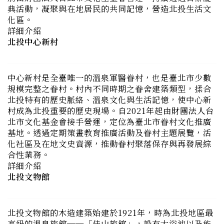
詳細介紹
北投中心新村
中心新村是全臺唯一的溫泉軍醫眷村，也是臺北市少數
規模完整之眷村。村內不同時期之眷舍建築類型，揉合
北投特有的歷史脈絡、溫泉文化與生活記憶，使中心新
村成為北投重要的歷史現場。自2021年起由財團法人台
北市文化基金會接手營運，定位為臺北市眷村文化推廣
基地。透過定期策畫教育推廣活動及眷村主題展覽，活
化社區及在地文史資源，推動眷村聚落保存與再發展綜
合性業務。
詳細介紹
北投文物館
北投文物館的木造建築始建於1921年，時為北投地區最
高級的溫泉旅館──「佳山旅館」，設有大浴池以及能
容納百人的大廣間。此臺灣僅存最大的日式純木造二層
建築，搭配雅緻恬靜的園區造景，成為極具獨特品味的