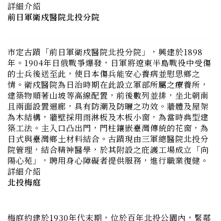
市定古蹟「前日軍衛戍醫院北投分院」，興建於1898
年。1904年日俄戰爭爆發，日軍將遼東半島戰役中受傷
的士兵後送至此，使日本傷兵能安心養病並慰思鄉之
情。衛戍醫院為日治時期在此設立軍部所屬之療養所，
建築物順著山坡等高線配置，前後數列並排，坐北朝南
且兩面設置迴廊，具有防潮及防曬之功效。牆體及屋架
為木結構，牆壁採用雨淋板及木板小窗，為當時典型建
築工法。主入口凸出門，門柱鑲嵌臺灣傳統的花窗，為
日式與臺灣鄉土材料結合。古蹟現由三軍總醫院北投分
院管理，結合精神醫學，於其附設之庇護工場成立「向
陽心苑」，聘用身心障礙者提供服務，進行職業復健。
詳細介紹
北投梅庭
梅庭約建於1930年代末期，位於百年北投公園內，緊鄰
北投溪順應地形建造，外圍設有已停採的唭哩岸石圍
牆，是一棟見證戰爭時代的和洋風格宅邸。屋內曾設有