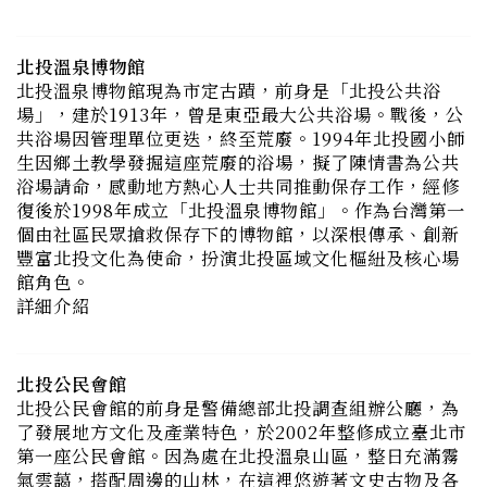
北投溫泉博物館
北投溫泉博物館現為市定古蹟，前身是「北投公共浴
場」，建於1913年，曾是東亞最大公共浴場。戰後，公
共浴場因管理單位更迭，終至荒廢。1994年北投國小師
生因鄉土教學發掘這座荒廢的浴場，擬了陳情書為公共
浴場請命，感動地方熱心人士共同推動保存工作，經修
復後於1998年成立「北投溫泉博物館」。作為台灣第一
個由社區民眾搶救保存下的博物館，以深根傳承、創新
豐富北投文化為使命，扮演北投區域文化樞紐及核心場
館角色。
詳細介紹
北投公民會館
北投公民會館的前身是警備總部北投調查組辦公廳，為
了發展地方文化及產業特色，於2002年整修成立臺北市
第一座公民會館。因為處在北投溫泉山區，整日充滿霧
氣雲藹，搭配周邊的山林，在這裡悠遊著文史古物及各
項藝術家作品的展覽，是體驗自然與放鬆身心的最佳場
所。