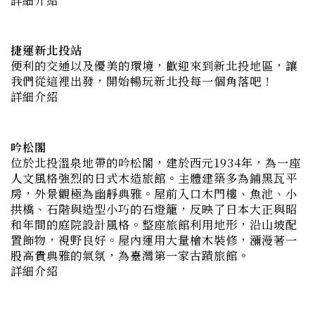
捷運新北投站
便利的交通以及優美的環境，歡迎來到新北投地區，讓
我們從這裡出發，開始暢玩新北投每一個角落吧！
詳細介紹
吟松閣
位於北投溫泉地帶的吟松閣，建於西元1934年，為一座
人文風格強烈的日式木造旅館。主體建築多為鋪黑瓦平
房，外景觀極為幽靜典雅。屋前入口木門樓、魚池、小
拱橋、石階與造型小巧的石燈籠，反映了日本大正與昭
和年間的庭院設計風格。整座旅館利用地形，沿山坡配
置飾物，視野良好。屋內運用大量檜木裝修，瀰漫著一
股高貴典雅的氣氛，為臺灣第一家古蹟旅館。
詳細介紹
瀧乃湯浴室
北投現存最古老的浴池，內有男女分浴的浴池，男湯的
浴池有將近90年的歷史，以唭哩岸石所造的浴池，石塊