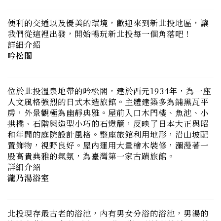
我們從這裡出發，開始暢玩新北投每一個角落吧！
詳細介紹
吟松閣
位於北投溫泉地帶的吟松閣，建於西元1934年，為一座
人文風格強烈的日式木造旅館。主體建築多為鋪黑瓦平
房，外景觀極為幽靜典雅。屋前入口木門樓、魚池、小
拱橋、石階與造型小巧的石燈籠，反映了日本大正與昭
和年間的庭院設計風格。整座旅館利用地形，沿山坡配
置飾物，視野良好。屋內運用大量檜木裝修，瀰漫著一
股高貴典雅的氣氛，為臺灣第一家古蹟旅館。
詳細介紹
瀧乃湯浴室
北投現存最古老的浴池，內有男女分浴的浴池，男湯的
浴池有將近90年的歷史，以唭哩岸石所造的浴池，石塊
與石塊之間是以硫磺漿去塗抹，才不會滲水或被侵蝕，
至今得以保持完整，並有當時皇太子裕仁到訪遺跡。此