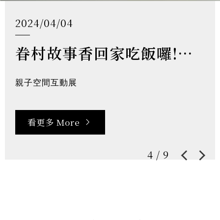
常設展《走進中心新村的街談巷語》
《走進中心新村的街談巷語》復刻1970年代眷村居家客廳、房間、廚房等寫實生活空間，帶出中心新村「軍醫院」及「溫泉」的特色元素，打造實體沈浸展間，述說眷戶、照片及文物的日常故事，並結合實境解謎遊戲〈無人知曉的眷戀〉，邀請觀眾走進過去的中心新村，沈浸感受眷村的時代氛圍，於此同時再次發生對話、分享記憶！
看更多 More
5
/
9
最新消息