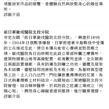
詳細介紹
前日軍衛戍醫院北投分院
市定古蹟「前日軍衛戍醫院北投分院」，興建於1898
年。1904年日俄戰爭爆發，日軍將遼東半島戰役中受傷
的士兵後送至此，使日本傷兵能安心養病並慰思鄉之
情。衛戍醫院為日治時期在此設立軍部所屬之療養所，
建築物順著山坡等高線配置，前後數列並排，坐北朝南
且兩面設置迴廊，具有防潮及防曬之功效。牆體及屋架
為木結構，牆壁採用雨淋板及木板小窗，為當時典型建
築工法。主入口凸出門，門柱鑲嵌臺灣傳統的花窗，為
日式與臺灣鄉土材料結合。古蹟現由三軍總醫院北投分
院管理，結合精神醫學，於其附設之庇護工場成立「向
陽心苑」，聘用身心障礙者提供服務，進行職業復健。
詳細介紹
北投梅庭
梅庭約建於1930年代末期，位於百年北投公園內，緊鄰