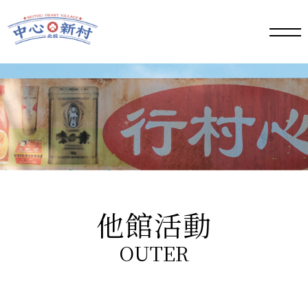
手機
版選
單按
鈕
他館活動
OUTER