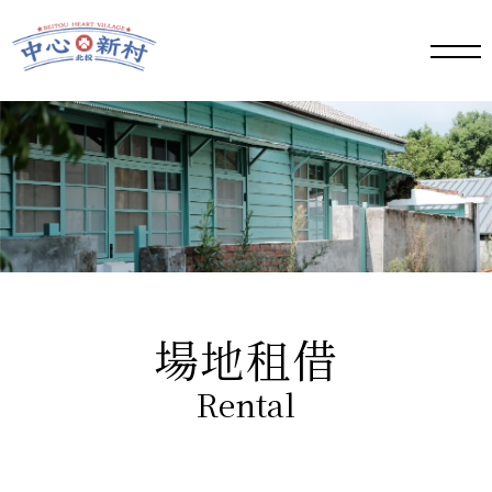
手機
版選
單按
鈕
場地租借
Rental