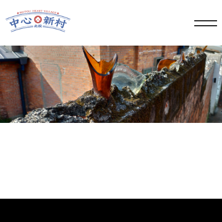
手機
版選
單按
鈕