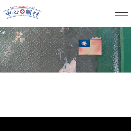
手機
版選
單按
鈕