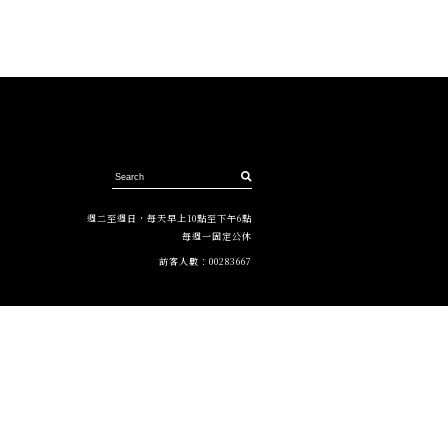
週二至週日，每天早上10點至下午6點
每週一固定公休
訪客人數：
00283667