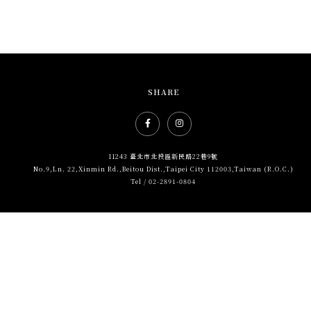
SHARE
Facebook社群網站icon
Instagram社群網站icon
11243 臺北市北投區新民路22巷9號
No.9,Ln. 22,Xinmin Rd.,Beitou Dist.,Taipei City 112003,Taiwan (R.O.C.)
Tel / 02-2891-0804