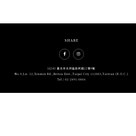
SHARE
Facebook社群網站icon
Instagram社群網站icon
11243 臺北市北投區新民路22巷9號
No.9,Ln. 22,Xinmin Rd.,Beitou Dist.,Taipei City 112003,Taiwan (R.O.C.)
Tel / 02-2891-0804