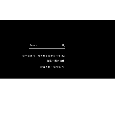
週二至週日，每天早上10點至下午6點
每週一固定公休
訪客人數：
00283472