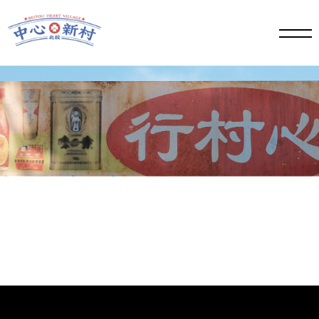
手機
版選
單按
鈕