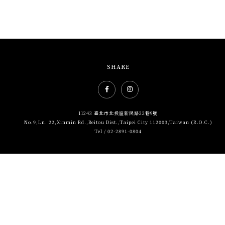
SHARE
Facebook社群網站icon
Instagram社群網站icon
11243 臺北市北投區新民路22巷9號
No.9,Ln. 22,Xinmin Rd.,Beitou Dist.,Taipei City 112003,Taiwan (R.O.C.)
Tel / 02-2891-0804