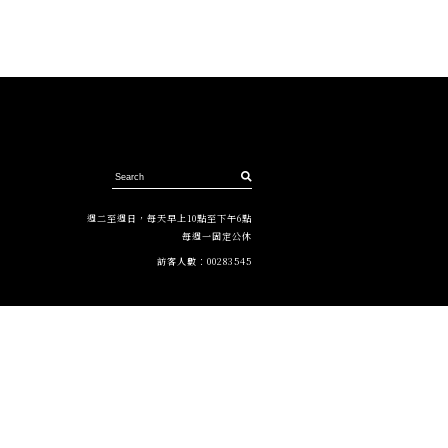
週二至週日，每天早上10點至下午6點
每週一固定公休
訪客人數：
00283545