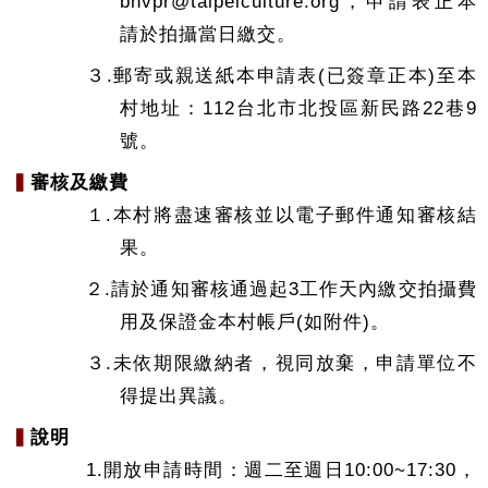
bhvpr@taipeiculture.org，申請表正本
請於拍攝當日繳交。
３.郵寄或親送紙本申請表(已簽章正本)至本
村地址：112台北市北投區新民路22巷9
號。
▍
審核及繳費
１.本村將盡速審核並以電子郵件通知審核結
果。
２.請於通知審核通過起3工作天內繳交拍攝費
用及保證金本村帳戶(如附件)。
３.未依期限繳納者，視同放棄，申請單位不
得提出異議。
▍
說明
1.開放申請時間：週二至週日10:00~17:30，