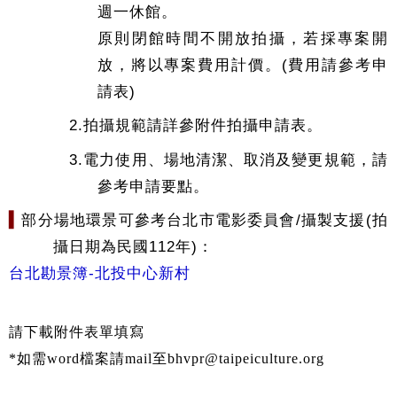
週一休館。
原則閉館時間不開放拍攝，若採專案開
放，將以專案費用計價。(費用請參考申
請表)
2.拍攝規範請詳參附件拍攝申請表。
3.電力使用、場地清潔、取消及變更規範，請
參考申請要點。
▍
部分場地環景可參考台北市電影委員會/攝製支援(拍
攝日期為民國112年)：
台北勘景簿-北投中心新村
請下載附件表單填寫
*如需word檔案請mail至bhvpr@taipeiculture.org