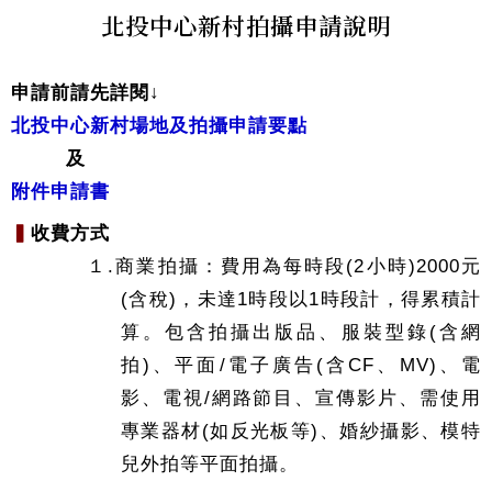
北投中心新村拍攝申請說明
申請前請先詳閱↓
北投中心新村場地及拍攝申請要點
及
附件申請書
▍
收費方式
１.商業拍攝：費用為每時段(2小時)2000元
(含稅)，未達1時段以1時段計，得累積計
算。
包含拍攝出版品、服裝型錄(含網
拍)、平面/電子廣告(含CF、MV)、電
影、電視/網路節目、宣傳影片、需使用
專業器材(如反光板等)、婚紗攝影、模特
兒外拍等平面拍攝。